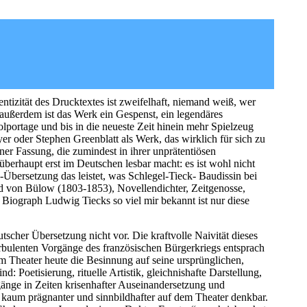
entizität des Drucktextes ist zweifelhaft, niemand weiß, wer
außerdem ist das Werk ein Gespenst, ein legendäres
olportage und bis in die neueste Zeit hinein mehr Spielzeug
r oder Stephen Greenblatt als Werk, das wirklich für sich zu
einer Fassung, die zumindest in ihrer unprätentiösen
überhaupt erst im Deutschen lesbar macht: es ist wohl nicht
bersetzung das leistet, was Schlegel-Tieck- Baudissin bei
rd von Bülow (1803-1853), Novellendichter, Zeitgenosse,
 Biograph Ludwig Tiecks so viel mir bekannt ist nur diese
tscher Übersetzung nicht vor. Die kraftvolle Naivität dieses
rbulenten Vorgänge des französischen Bürgerkriegs entsprach
 Theater heute die Besinnung auf seine ursprünglichen,
nd: Poetisierung, rituelle Artistik, gleichnishafte Darstellung,
rgänge in Zeiten krisenhafter Auseinandersetzung und
t kaum prägnanter und sinnbildhafter auf dem Theater denkbar.