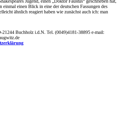
 Shakespeares Jugend, einen „Doktor Faustus“ geschrieben hat,
nn einmal einen Blick in eine der deutschen Fassungen des
vielleicht ähnlich reagiert haben wie zunächst auch ich: man
-21244 Buchholz i.d.N. Tel. (0049)4181-38895 e-mail:
augwitz.de
tzerklärung